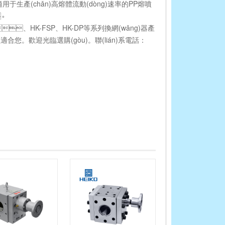
僅適用于生產(chǎn)高熔體流動(dòng)速率的PP熔噴
。
、HK-FSP、HK-DP等系列換網(wǎng)器產
，總有一款適合您。歡迎光臨選購(gòu)。聯(lián)系電話：