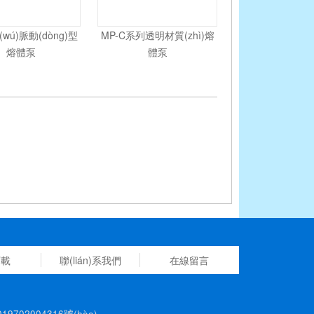
(wú)脈動(dòng)型
MP-C系列透明材質(zhì)熔
熔體泵
體泵
下載
聯(lián)系我們
在線留言
9702004316號(hào)