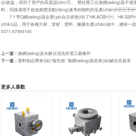
(jì)效益，得到了用戶的高度認(rèn)可。 雙柱雙工位換網(wǎng)器不
料，同樣適用于超低熔體流動(dòng)速率的物料的生產(chǎn)
?？茡Q網(wǎng)器企業(yè)自主研發(fā)了HK-ACB、HK-SSP
(chǎn)品，用于各種片材，管材，塑料，橡膠生產(chǎn)線中
0371-67993100
上一篇：
換網(wǎng)器水解法清洗所需工藝條件
下一篇：
塑料制品帶來(lái)“慢性病” 換網(wǎng)器前來(lái)解決見真章
更多人喜歡