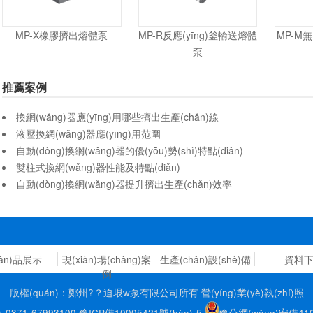
MP-X橡膠擠出熔體泵
MP-R反應(yīng)釜輸送熔體
MP-M無
泵
推薦案例
換網(wǎng)器應(yīng)用哪些擠出生產(chǎn)線
液壓換網(wǎng)器應(yīng)用范圍
自動(dòng)換網(wǎng)器的優(yōu)勢(shì)特點(diǎn)
雙柱式換網(wǎng)器性能及特點(diǎn)
自動(dòng)換網(wǎng)器提升擠出生產(chǎn)效率
hǎn)品展示
現(xiàn)場(chǎng)案
生產(chǎn)設(shè)備
資料
例
版權(quán)：鄭州?？迫垠w泵有限公司所有
營(yíng)業(yè)執(zhí)照
371-67993100
豫ICP備10005421號(hào)-5
豫公網(wǎng)安備4101